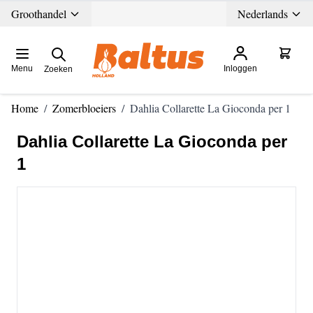
Ga direct door naar de inhoud
Groothandel
Nederlands
Menu
Inloggen
Zoeken
Home
/
Zomerbloeiers
/
Dahlia Collarette La Gioconda per 1
Dahlia Collarette La Gioconda per
1