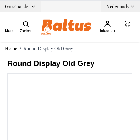
Ga direct door naar de inhoud
Groothandel
Nederlands
Menu
Inloggen
Zoeken
Home
/
Round Display Old Grey
Round Display Old Grey