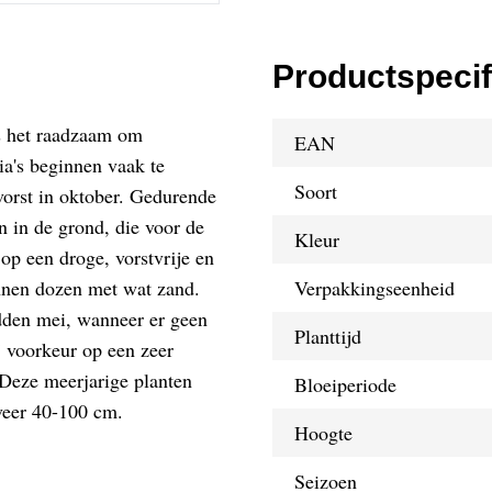
Productspecif
is het raadzaam om
EAN
ia's beginnen vaak te
Soort
vorst in oktober. Gedurende
n in de grond, die voor de
Kleur
op een droge, vorstvrije en
onnen dozen met wat zand.
Verpakkingseenheid
dden mei, wanneer er geen
Planttijd
j voorkeur op een zeer
 Deze meerjarige planten
Bloeiperiode
veer 40-100 cm.
Hoogte
Seizoen