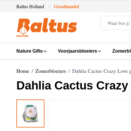
Ga direct door naar de inhoud
Groothandel
Baltus Holland
Nature Gifts
Voorjaarsbloeiers
Zomerbl
Home
/
Zomerbloeiers
/
Dahlia Cactus Crazy Love 
Dahlia Cactus Crazy