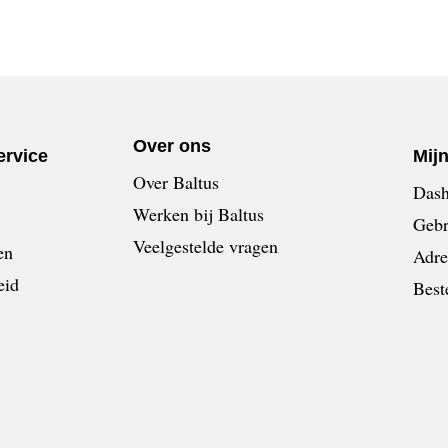
Over ons
ervice
Mij
Over Baltus
Dash
Werken bij Baltus
Gebr
Veelgestelde vragen
en
Adre
eid
Best