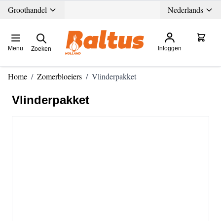
Ga direct door naar de inhoud
Groothandel
Nederlands
Menu
Inloggen
Zoeken
Home
/
Zomerbloeiers
/
Vlinderpakket
Vlinderpakket