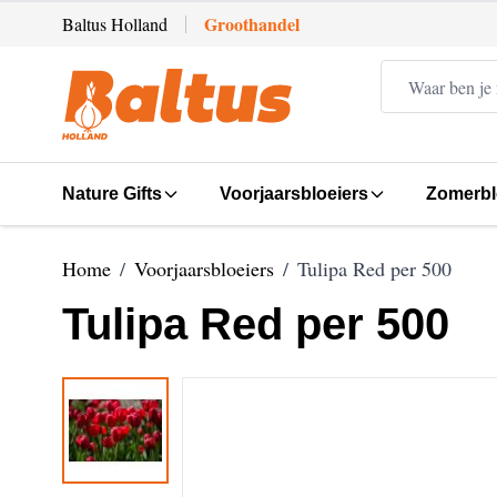
Ga direct door naar de inhoud
Groothandel
Baltus Holland
Nature Gifts
Voorjaarsbloeiers
Zomerbl
Home
/
Voorjaarsbloeiers
/
Tulipa Red per 500
Tulipa Red per 500