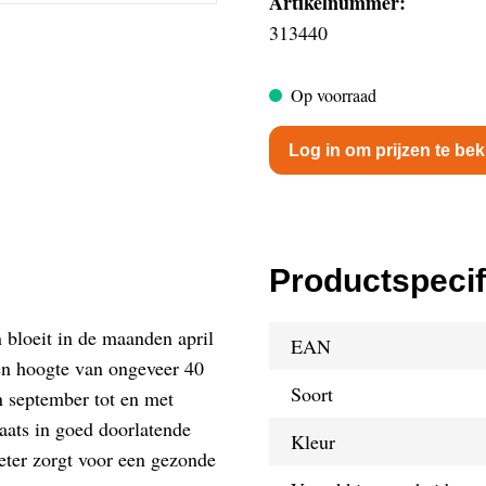
Artikelnummer:
313440
Op voorraad
Log in om prijzen te bek
Productspecif
 bloeit in de maanden april
EAN
en hoogte van ongeveer 40
Soort
n september tot en met
aats in goed doorlatende
Kleur
eter zorgt voor een gezonde