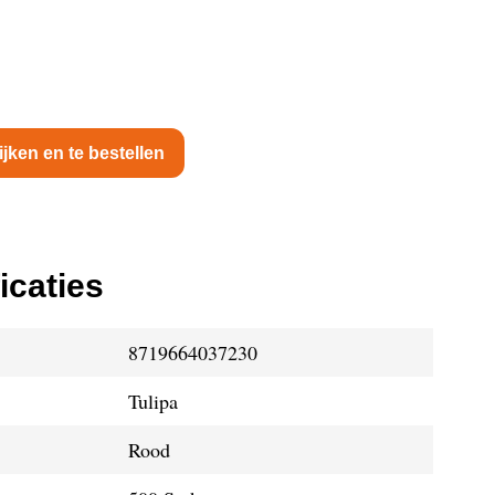
ijken en te bestellen
icaties
8719664037230
Tulipa
Rood