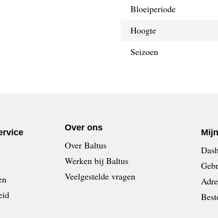
Bloeiperiode
Hoogte
Seizoen
Over ons
ervice
Mij
Over Baltus
Dash
Werken bij Baltus
Gebr
Veelgestelde vragen
en
Adre
eid
Best