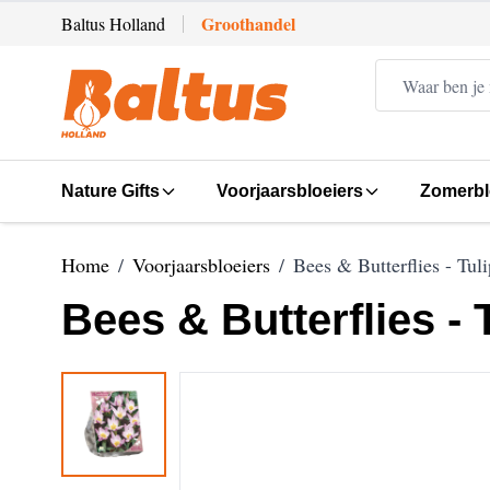
Ga direct door naar de inhoud
Groothandel
Baltus Holland
Nature Gifts
Voorjaarsbloeiers
Zomerbl
Home
/
Voorjaarsbloeiers
/
Bees & Butterflies - Tul
Bees & Butterflies - 