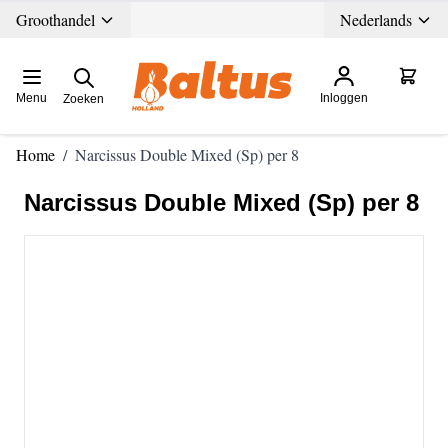
Ga direct door naar de inhoud
Groothandel
Nederlands
Menu
Inloggen
Zoeken
Home
/
Narcissus Double Mixed (Sp) per 8
Narcissus Double Mixed (Sp) per 8