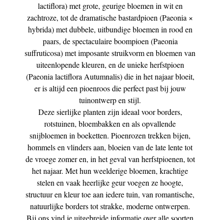
lactiflora) met grote, geurige bloemen in wit en
zachtroze, tot de dramatische bastardpioen (Paeonia ×
hybrida) met dubbele, uitbundige bloemen in rood en
paars, de spectaculaire boompioen (Paeonia
suffruticosa) met imposante struikvorm en bloemen van
uiteenlopende kleuren, en de unieke herfstpioen
(Paeonia lactiflora Autumnalis) die in het najaar bloeit,
er is altijd een pioenroos die perfect past bij jouw
tuinontwerp en stijl.
Deze sierlijke planten zijn ideaal voor borders,
rotstuinen, bloembakken en als opvallende
snijbloemen in boeketten. Pioenrozen trekken bijen,
hommels en vlinders aan, bloeien van de late lente tot
de vroege zomer en, in het geval van herfstpioenen, tot
het najaar. Met hun weelderige bloemen, krachtige
stelen en vaak heerlijke geur voegen ze hoogte,
structuur en kleur toe aan iedere tuin, van romantische,
natuurlijke borders tot strakke, moderne ontwerpen.
Bij ons vind je uitgebreide informatie over alle soorten