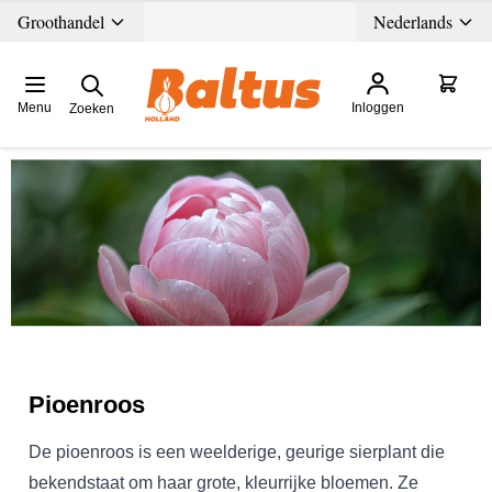
Ga direct door naar de inhoud
Groothandel
Nederlands
Menu
Inloggen
Zoeken
Pioenroos
De pioenroos is een weelderige, geurige sierplant die
bekendstaat om haar grote, kleurrijke bloemen. Ze