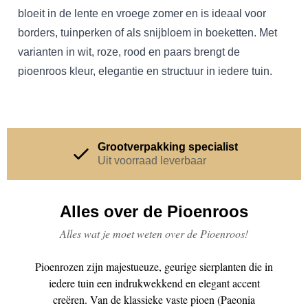
bloeit in de lente en vroege zomer en is ideaal voor
borders, tuinperken of als snijbloem in boeketten. Met
varianten in wit, roze, rood en paars brengt de
pioenroos kleur, elegantie en structuur in iedere tuin.
Grootverpakking specialist
Uit voorraad leverbaar
Unieke Cash & Carry
Alles over de Pioenroos
Wij staan voor je klaar
Alles wat je moet weten over de Pioenroos!
Veilig en vertrouwd
Pioenrozen zijn majestueuze, geurige sierplanten die in
Maak je geen zorgen
iedere tuin een indrukwekkend en elegant accent
creëren. Van de klassieke vaste pioen (Paeonia