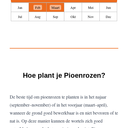
Jan
Feb
Maart
Apr
Mei
Jun
Jul
Aug
Sep
Okt
Nov
Dec
Hoe plant je Pioenrozen?
De beste tijd om pioenrozen te planten is in het najaar
(september–november) of in het voorjaar (maart–april),
wanneer de grond goed bewerkbaar is en niet bevroren of te
nat is. Op deze manier kunnen de wortels zich goed