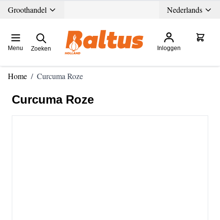
Ga direct door naar de inhoud
Groothandel
Nederlands
Menu
Inloggen
Zoeken
Home
/
Curcuma Roze
Curcuma Roze