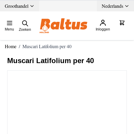
Ga direct door naar de inhoud
Groothandel
Nederlands
Menu
Inloggen
Zoeken
Home
/
Muscari Latifolium per 40
Muscari Latifolium per 40