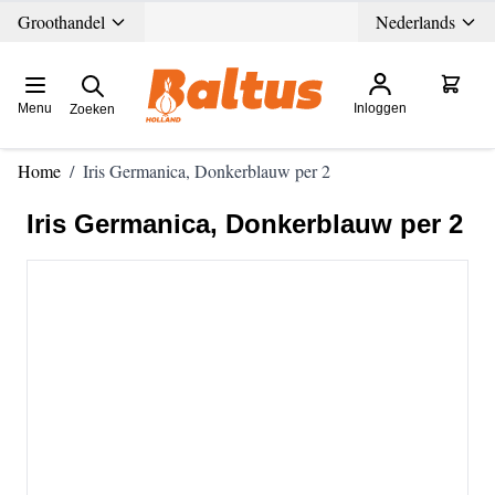
Ga direct door naar de inhoud
Groothandel
Nederlands
Menu
Inloggen
Zoeken
Home
/
Iris Germanica, Donkerblauw per 2
Iris Germanica, Donkerblauw per 2