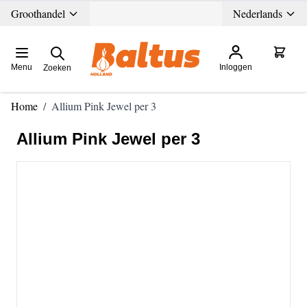
Ga direct door naar de inhoud
Groothandel
Nederlands
Menu
Inloggen
Zoeken
Home
/
Allium Pink Jewel per 3
Allium Pink Jewel per 3