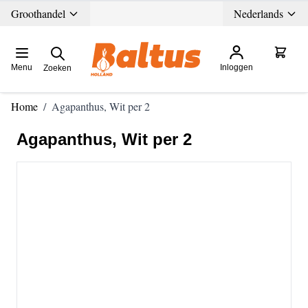
Ga direct door naar de inhoud
Groothandel
Nederlands
Menu
Inloggen
Zoeken
Home
/
Agapanthus, Wit per 2
Agapanthus, Wit per 2