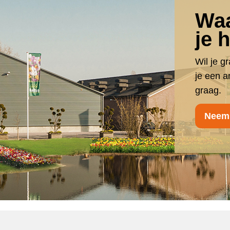
Waa
je 
Wil je g
je een 
graag.
Neem 