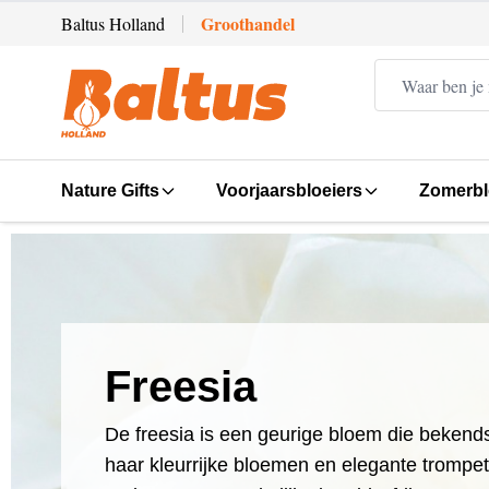
Ga direct door naar de inhoud
Groothandel
Baltus Holland
Nature Gifts
Voorjaarsbloeiers
Zomerbl
Freesia
De freesia is een geurige bloem die bekend
haar kleurrijke bloemen en elegante trompe