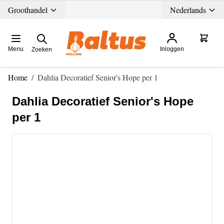
Ga direct door naar de inhoud
Groothandel
Nederlands
Menu
Inloggen
Zoeken
Home
/
Dahlia Decoratief Senior's Hope per 1
Dahlia Decoratief Senior's Hope
per 1