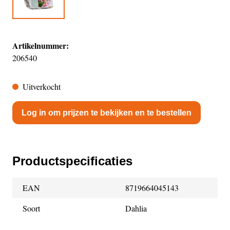
Artikelnummer:
206540
Uitverkocht
Log in om prijzen te bekijken en te bestellen
Productspecificaties
EAN
8719664045143
Soort
Dahlia