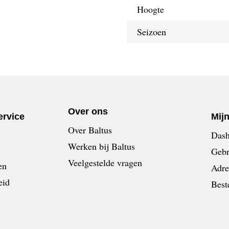
Hoogte
Seizoen
Over ons
ervice
Mij
Over Baltus
Dash
Werken bij Baltus
Gebr
Veelgestelde vragen
en
Adre
eid
Best