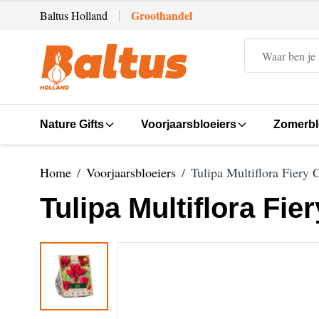
Ga direct door naar de inhoud
Groothandel
Baltus Holland
Nature Gifts
Voorjaarsbloeiers
Zomerbl
Home
/
Voorjaarsbloeiers
/
Tulipa Multiflora Fiery 
Tulipa Multiflora Fie